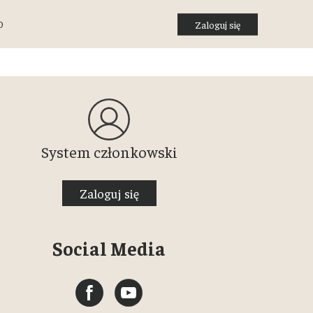
O
Zaloguj się
System członkowski
Zaloguj się
Social Media