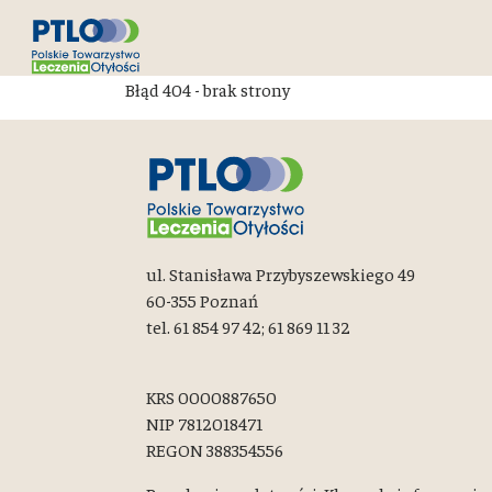
Błąd 404 - brak strony
ul. Stanisława Przybyszewskiego 49
60-355 Poznań
tel. 61 854 97 42; 61 869 11 32
KRS 0000887650
NIP 7812018471
REGON 388354556