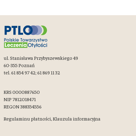
ul. Stanisława Przybyszewskiego 49
60-355 Poznań
tel. 61 854 97 42; 61 869 11 32
KRS 0000887650
NIP 7812018471
REGON 388354556
Regulaminu płatności,
Klauzula informacyjna