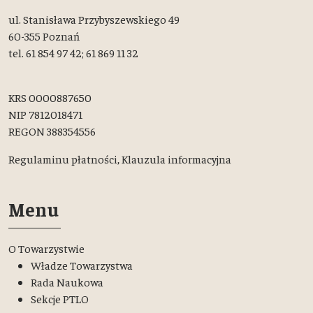
ul. Stanisława Przybyszewskiego 49
60-355 Poznań
tel. 61 854 97 42; 61 869 11 32
KRS 0000887650
NIP 7812018471
REGON 388354556
Regulaminu płatności,
Klauzula informacyjna
Menu
O Towarzystwie
Władze Towarzystwa
Rada Naukowa
Sekcje PTLO