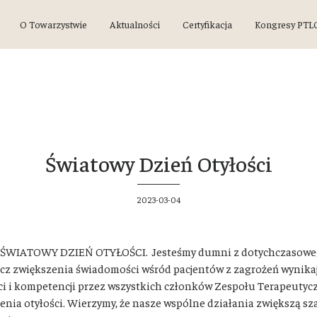
O Towarzystwie
Aktualności
Certyfikacja
Kongresy PTL
Światowy Dzień Otyłości
2023-03-04
lejny ŚWIATOWY DZIEŃ OTYŁOŚCI. Jesteśmy dumni z dotychczasow
ecz zwiększenia świadomości wśród pacjentów z zagrożeń wynikaj
ci i kompetencji przez wszystkich członków Zespołu Terapeutyc
nia otyłości. Wierzymy, że nasze wspólne działania zwiększą sza