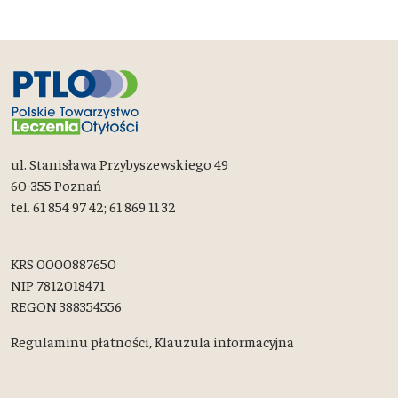
ul. Stanisława Przybyszewskiego 49
60-355 Poznań
tel. 61 854 97 42; 61 869 11 32
KRS 0000887650
NIP 7812018471
REGON 388354556
Regulaminu płatności,
Klauzula informacyjna