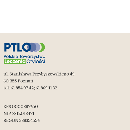
ul. Stanisława Przybyszewskiego 49
60-355 Poznań
tel. 61 854 97 42; 61 869 11 32
KRS 0000887650
NIP 7812018471
REGON 388354556