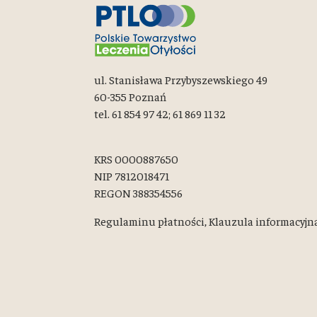
ul. Stanisława Przybyszewskiego 49
60-355 Poznań
tel. 61 854 97 42; 61 869 11 32
KRS 0000887650
NIP 7812018471
REGON 388354556
Regulaminu płatności,
Klauzula informacyjn