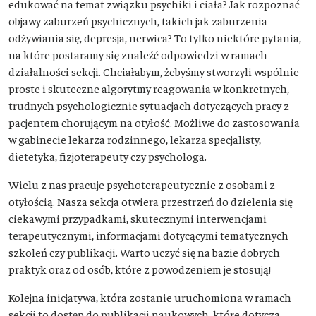
edukować na temat związku psychiki i ciała? Jak rozpoznać
objawy zaburzeń psychicznych, takich jak zaburzenia
odżywiania się, depresja, nerwica? To tylko niektóre pytania,
na które postaramy się znaleźć odpowiedzi w ramach
działalności sekcji. Chciałabym, żebyśmy stworzyli wspólnie
proste i skuteczne algorytmy reagowania w konkretnych,
trudnych psychologicznie sytuacjach dotyczących pracy z
pacjentem chorującym na otyłość. Możliwe do zastosowania
w gabinecie lekarza rodzinnego, lekarza specjalisty,
dietetyka, fizjoterapeuty czy psychologa.
Wielu z nas pracuje psychoterapeutycznie z osobami z
otyłością. Nasza sekcja otwiera przestrzeń do dzielenia się
ciekawymi przypadkami, skutecznymi interwencjami
terapeutycznymi, informacjami dotycącymi tematycznych
szkoleń czy publikacji. Warto uczyć się na bazie dobrych
praktyk oraz od osób, które z powodzeniem je stosują!
Kolejna inicjatywa, która zostanie uruchomiona w ramach
sekcji to dostęp do publikacji naukowych, które dotyczą