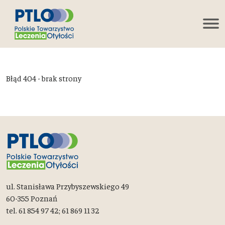
Błąd 404 - brak strony
ul. Stanisława Przybyszewskiego 49
60-355 Poznań
tel. 61 854 97 42; 61 869 11 32