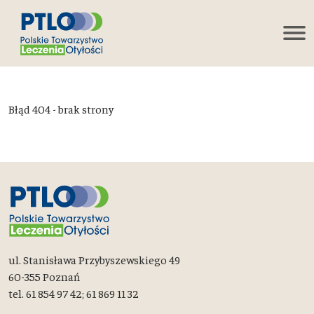
Błąd 404 - brak strony
ul. Stanisława Przybyszewskiego 49
60-355 Poznań
tel. 61 854 97 42; 61 869 11 32