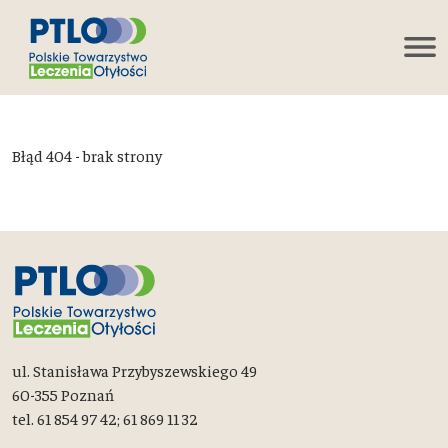
Błąd 404 - brak strony
ul. Stanisława Przybyszewskiego 49
60-355 Poznań
tel. 61 854 97 42; 61 869 11 32