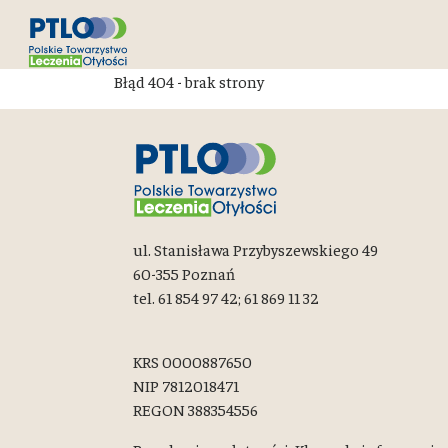
Błąd 404 - brak strony
ul. Stanisława Przybyszewskiego 49
60-355 Poznań
tel. 61 854 97 42; 61 869 11 32
KRS 0000887650
NIP 7812018471
REGON 388354556