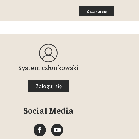
O
Zaloguj się
System członkowski
Zaloguj się
Social Media