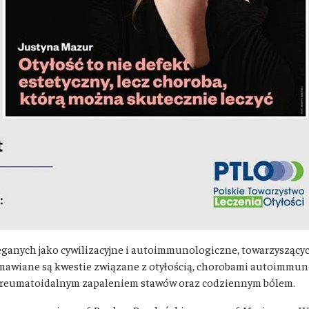
anych jako cywilizacyjne i autoimmunologiczne, towarzyszących
Omawiane są kwestie związane z otyłością, chorobami autoimmu
 reumatoidalnym zapaleniem stawów oraz codziennym bólem.