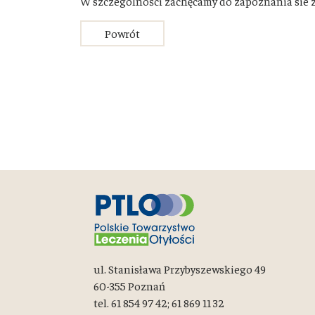
W szczególności zachęcamy do zapoznania sie 
Powrót
ul. Stanisława Przybyszewskiego 49
60-355 Poznań
tel. 61 854 97 42; 61 869 11 32