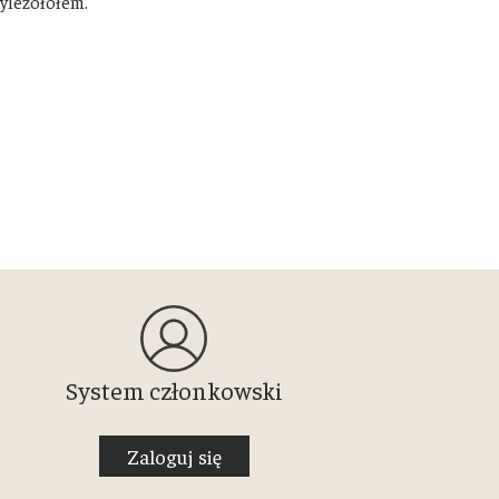
yleżołołem.
System członkowski
Zaloguj się