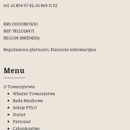
tel. 61 854 97 42; 61 869 11 32
KRS 0000887650
NIP 7812018471
REGON 388354556
Regulaminu płatności,
Klauzula informacyjna
Menu
O Towarzystwie
Władze Towarzystwa
Rada Naukowa
Sekcje PTLO
Statut
Patronat
Członkostwo